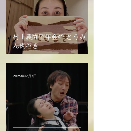
村上農園望年会🌱 とうみょ
ん肉巻き
2025年12月7日