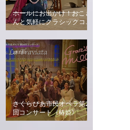
ホールにお出かけ！おこさ
んと気軽にクラシックコン
サート
2月22日
さくらぴあ市民オペラ第28
回コンサート《椿姫》