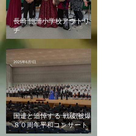
長崎 飽浦小学校アウトリー
チ
2025年6月1日
国連と追悼する 戦後(被爆)
８０周年平和コンサート