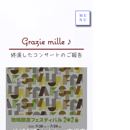
ME
NU
Grazie mille ♪
​終演したコンサートのご報告
7月29日