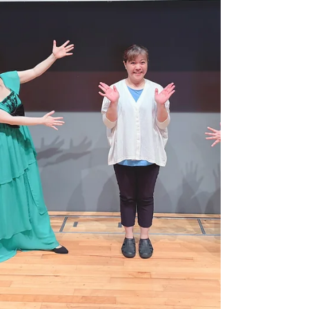
下は、目の前に平和公園がよく見える会場で
した。 コンサートオープニングは、プーラ
ンク《平和を祈る》からスタートさせていた
だきました。今の美しい景色からは想像でき
ない惨禍から立ち直ったヒロシマの地で、広
島の今を担われる広島フレンドリークラブの
皆様に是非お聴きいただきたくて選曲しまし
た。 続いて、創作朗読付きで山田耕筰さん
の歌曲をお聞きいただく私の定番シリーズ。
この曲集はフル演奏版で6曲なのですが、最
近は単品で曲をお聞きいただくことが多かっ
たので、久しぶりに6曲連続で朗読＋演奏を
続けてみると、結構しんどかったです(笑)若
いツヤッツヤの潤いたっぷり声帯の頃に作