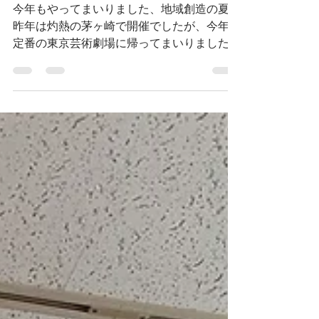
レゼンテーション2026
今年もやってまいりました、地域創造の夏！
昨年は灼熱の茅ヶ崎で開催でしたが、今年は
定番の東京芸術劇場に帰ってまいりました。
おんかつプレゼンは演奏だけでなくあくまで
「演奏家としての自分のプレゼンテーショ
ン」を行う場でして、普通の演奏会の緊張感
とは全く別の緊張感がございます。 共演い
ただくのは安心安定の「長崎トルコライス」
チーム(笑)のピアノ新崎誠実さん、パーカッ
ションの野尻さん。 今回はプレゼンお初の
プログラムとして、ドビュッシーの歌曲をオ
ープニングに、新作の朗読＋演奏の日本歌曲
を演奏させていただきました。ドビュッシー
がお得意な新崎さんと、いつか共演してみた
ーい！と思っていた曲をご一緒出来て、とっ
ても楽しかったです。 今回のプログラムも
交えつつ、来月また3人で宝くじランチタイ