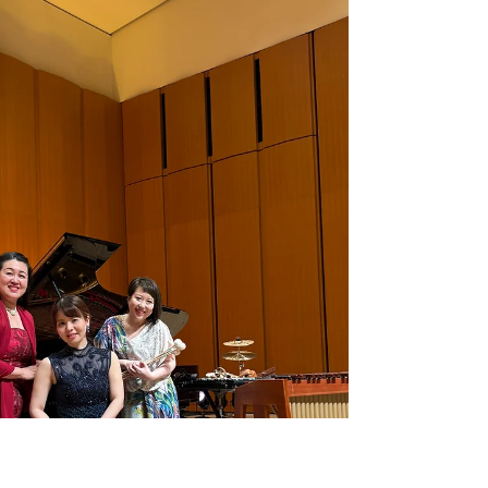
ラお目目の可愛すぎる子どもたちと、愛らし
過ぎる喜屋武先生と過ごせる2日間は、本当
にあっと言う間でした。本来3日間実施され
る予定のアウトリーチ日程が、台風の影響で
1日削られて、2日間にギュッとつめつめの
プログラムになりました。 1日短くなっちゃ
ったのは本当に無念！！！😭 4日間の滞在日
程を1日削られて無念でしたが 演奏合間のご
はんは、これでもかってほどたっぷり満喫い
たしました💗 島ごはんはいつもさいこうで
す。 【左：楚辺そば】沖縄到着早々のゆし
豆腐アーサそば。アーサが美味しくてお土産
に買いました！ 【中：浦添 てだこそば】よ
もぎ軟骨ソーキそば！てだこそばさんは必ず
寄りたいお店です！ 【右：海鮮食堂 太陽
（てぃーだ）】海鮮天丼 大変なボリューム
カリッカリで美味し過ぎ完食です 最強沖縄
朝定食（ホテルのバ