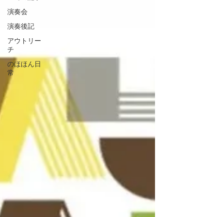
演奏会
演奏後記
アウトリー
チ
のほほん日
常