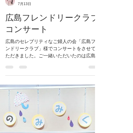
Emi Norimatsu
7月13日
広島フレンドリークラブ
コンサート
広島のセレブリティなご婦人の会「広島フレ
ンドリークラブ」様でコンサートをさせてい
ただきました。ご一緒いただいたのは広島の
誇る安心安定のピアニスト上杉智穂さん。近
年、上杉さんにはオペラ稽古前のコレぺティ
稽古をお願いする等、ここ数年関わった演目
はほぼ全て譜読みをお助けいただいていると
いう、オペラも大変お詳しいとっっっっても
心強いピアニストさんです。 リーガロイヤ
ル最上階の絶景が望めるホールでの演奏。窓