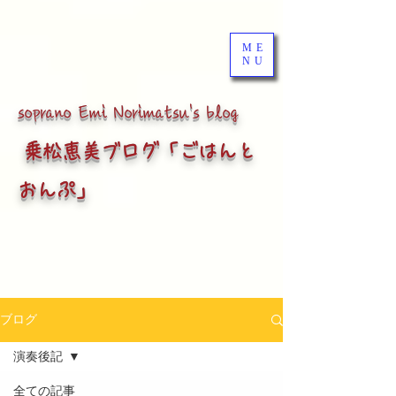
ME
NU
soprano
Emi Norimatsu's blog
乗松恵美ブログ「ごはんと
おんぷ」
ブログ
演奏後記
全ての記事