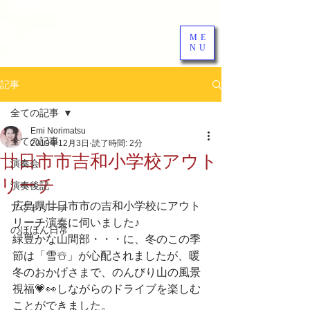
ME
NU
記事
全ての記事
Emi Norimatsu
全ての記事
2019年12月3日
読了時間: 2分
廿日市市吉和小学校アウト
演奏会
リーチ
演奏後記
広島県廿日市市の吉和小学校にアウト
アウトリーチ
リーチ演奏に伺いました♪
のほほん日常
緑豊かな山間部・・・に、冬のこの季
節は「雪☃️」が心配されましたが、暖
冬のおかげさまで、のんびり山の風景
視福💗👀しながらのドライブを楽しむ
ことができました。