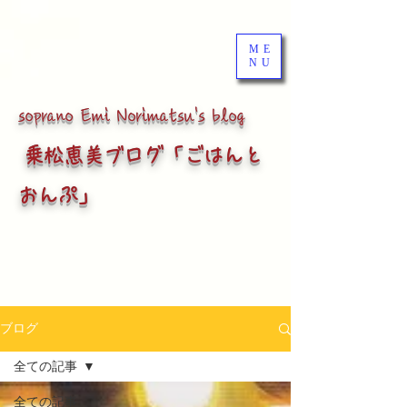
ME
NU
soprano
Emi Norimatsu's blog
乗松恵美ブログ「ごはんと
おんぷ」
ブログ
全ての記事
全ての記事