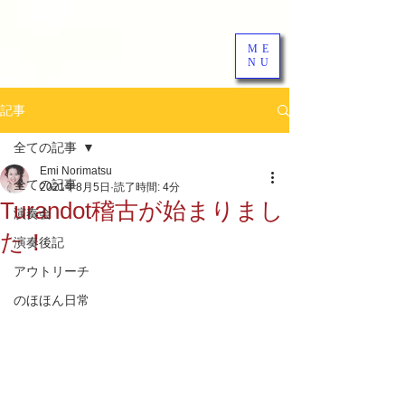
ME
NU
記事
全ての記事
Emi Norimatsu
全ての記事
2021年8月5日
読了時間: 4分
Turandot稽古が始まりまし
演奏会
た！
演奏後記
アウトリーチ
のほほん日常