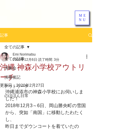
ME
NU
記事
全ての記事
Emi Norimatsu
全ての記事
2018年12月6日
読了時間: 3分
沖縄 神森小学校アウトリ
演奏会
ーチ
演奏後記
更新日：
2020年2月27日
アウトリーチ
沖縄浦添市の神森小学校にお伺いしま
のほほん日常
した！
2018年12月3～6日、岡山勝央町の雪国
から、突如「南国」に移動したわたく
し、
昨日までダウンコートを着ていたの