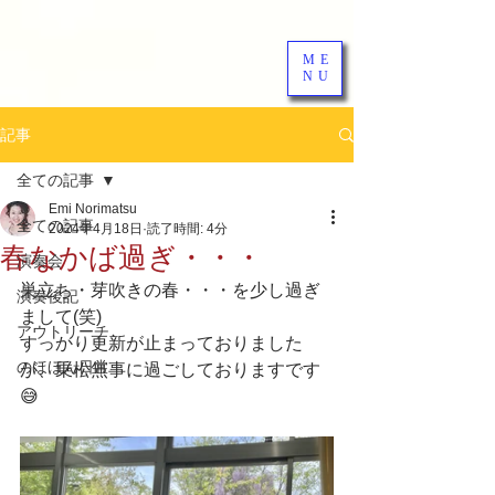
ME
NU
記事
全ての記事
Emi Norimatsu
全ての記事
2024年4月18日
読了時間: 4分
春なかば過ぎ・・・
演奏会
巣立ち・芽吹きの春・・・を少し過ぎ
演奏後記
まして(笑)
アウトリーチ
すっかり更新が止まっておりました
のほほん日常
が、乗松無事に過ごしておりますです
😅