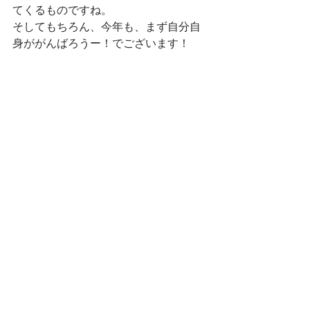
てくるものですね。
そしてもちろん、今年も、まず自分自
身ががんばろうー！でございます！
光栄なことに、今年もオペラ舞台に立
たせて頂けるご縁を頂戴しておりま
す。
【NPO法人オペラ徳島公演】
ガエターノ・ドニゼッティ作曲　オペ
ラ『愛の妙薬』
全２幕（イタリア語・日本語字幕付）
２０２４年１２月２２日（日）１３時
３０分開演予定
あわぎんホール（徳島県郷土文化会
館）
《指揮》　　　　中井章徳
《演出》　　　　松本憲治
ネモリーノ　　 藤田卓也（藤原歌劇