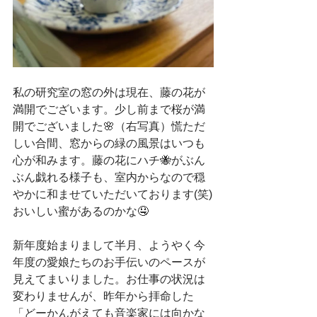
私の研究室の窓の外は現在、藤の花が
満開でございます。少し前まで桜が満
開でございました🌸（右写真）慌ただ
しい合間、窓からの緑の風景はいつも
心が和みます。藤の花にハチ🐝がぶん
ぶん戯れる様子も、室内からなので穏
やかに和ませていただいております(笑)
おいしい蜜があるのかな🤤
新年度始まりまして半月、ようやく今
年度の愛娘たちのお手伝いのペースが
見えてまいりました。お仕事の状況は
変わりませんが、昨年から拝命した
「どーかんがえても音楽家には向かな