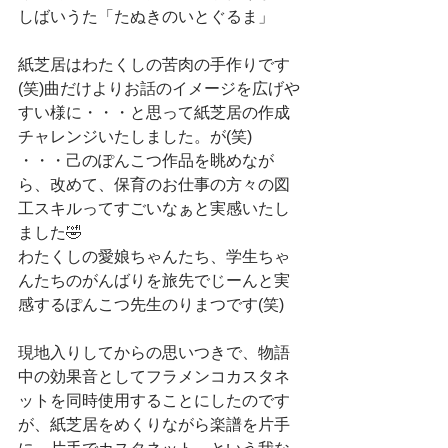
しばいうた「たぬきのいとぐるま」
紙芝居はわたくしの苦肉の手作りです
(笑)曲だけよりお話のイメージを広げや
すい様に・・・と思って紙芝居の作成
チャレンジいたしました。が(笑)
・・・己のぽんこつ作品を眺めなが
ら、改めて、保育のお仕事の方々の図
工スキルってすごいなぁと実感いたし
ました🤣
わたくしの愛娘ちゃんたち、学生ちゃ
んたちのがんばりを旅先でじーんと実
感するぽんこつ先生のりまつです(笑)
現地入りしてからの思いつきで、物語
中の効果音としてフラメンコカスタネ
ットを同時使用することにしたのです
が、紙芝居をめくりながら楽譜を片手