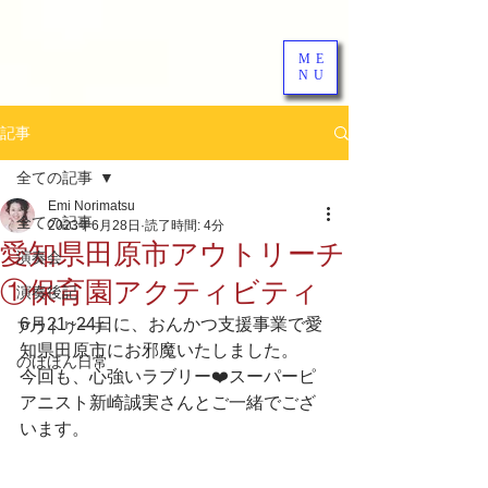
ME
NU
記事
全ての記事
Emi Norimatsu
全ての記事
2023年6月28日
読了時間: 4分
愛知県田原市アウトリーチ
演奏会
①保育園アクティビティ
演奏後記
6月21~24日に、おんかつ支援事業で愛
アウトリーチ
知県田原市にお邪魔いたしました。
のほほん日常
今回も、心強いラブリー❤️スーパーピ
アニスト新崎誠実さんとご一緒でござ
います。