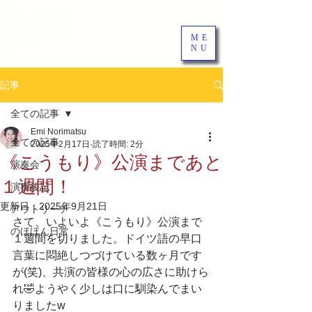
ME
NU
記事
全ての記事
Emi Norimatsu
全ての記事
2025年2月17日
読了時間: 2分
《こうもり》公演まであと
演奏会
１週間！
演奏後記
更新日：
2025年9月21日
アウトリーチ
さて、いよいよ《こうもり》公演まで
のほほん日常
１週間を切りました。ドイツ語の早口
言葉に悶絶しつづけている数ヶ月です
が(笑)、共演の皆様の心の広さに助けら
れ🤣ようやく少しは口に馴染んでまい
りましたw