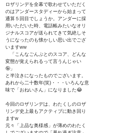
ロザリンデを全幕で歌わせていただく
のはアンダースタディーから始まって
通算５回目でしょうか。アンダーに採
用いただいた時、電話帳みたいなオリ
ジナルスコアが送られてきて気絶しそ
うになったのも懐かしい思い出でござ
いますww
　「こんなごんぶとのスコア、どんな
変態が覚えられるって言うんじゃい
🤪」
と半泣きになったものでございます。
あれから二十数年(笑)・・・いろんな意
味で「おねいさん」になりました😂
今回のロザリンデは、わたくしのロザ
リンデ史上最もアクティブに動き回り
ますw
元々「上品な奥様感」が薄めのわたく
しでございますので「暴れ過ぎ注意」