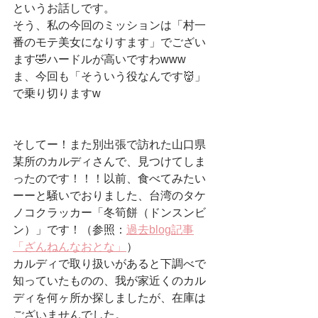
というお話しです。
そう、私の今回のミッションは「村一
番のモテ美女になりすます」でござい
ます🤣ハードルが高いですわwww
ま、今回も「そういう役なんです👹」
で乗り切りますw
そしてー！また別出張で訪れた山口県
某所のカルディさんで、見つけてしま
ったのです！！！以前、食べてみたい
ーーと騒いでおりました、台湾のタケ
ノコクラッカー「冬筍餅（ドンスンビ
ン）」です！（参照：
過去blog記事
「ざんねんなおとな」
）
カルディで取り扱いがあると下調べで
知っていたものの、我が家近くのカル
ディを何ヶ所か探しましたが、在庫は
ございませんでした。