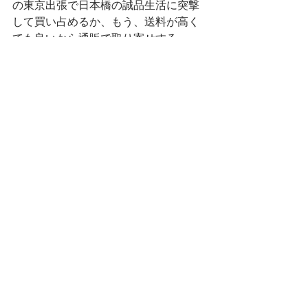
の東京出張で日本橋の誠品生活に突撃
して買い占めるか、もう、送料が高く
ても良いから通販で取り寄せする
か・・・🌀と考えていたところ・・・
たまたま立ち寄った出張先のカルディ
で、お店を２周くらいじ〜っくり👀確
認していたところ・・・１周目では気
が付かなかった！あったぁあ！
思わずお店で叫びそうになりました😆
✨
興奮を抑えつつイソイソと購入して、
移動の車中はもうニンマリ🤤でござい
ますw
宿泊先で開封の儀！