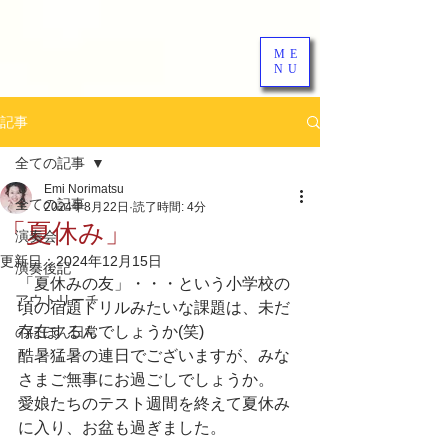
ME
NU
記事
全ての記事
Emi Norimatsu
全ての記事
2024年8月22日
読了時間: 4分
「夏休み」
演奏会
更新日：
2024年12月15日
演奏後記
「夏休みの友」・・・という小学校の
アウトリーチ
頃の宿題ドリルみたいな課題は、未だ
存在するんでしょうか(笑)
のほほん日常
酷暑猛暑の連日でございますが、みな
さまご無事にお過ごしでしょうか。
愛娘たちのテスト週間を終えて夏休み
に入り、お盆も過ぎました。