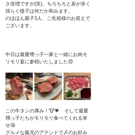
さ倍増ですが(笑)、ちろちろと炭が赤く
揺らぐ様子は何だか和みます。
のほほん親子3人、ご先祖様のお迎えで
ございます。
中日は最愛甥っ子一家と一緒にお肉モ
リモリ宴に参戦いたしました😍
この牛タンの厚み！🐮💗　そして最愛
甥っ子たちがモリモリ食べてくれる幸
せ🤤
グルメな義兄のアテンドで〆のお好み